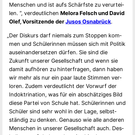
Men­schen und ist aufs Schärfs­te zu ver­ur­tei­
len. “, ver­deut­li­chen
Melo­ra Felsch und David
Olef, Vor­sit­zen­de der
Jusos Osna­brück
.
„
Der Dis­kurs darf nie­mals zum Stop­pen kom­
men und Schü­le­rin­nen müs­sen sich mit Poli­tik
aus­ein­an­der­set­zen dür­fen. Sie sind die
Zukunft unse­rer Gesell­schaft und wenn sie
damit auf­hö­ren zu hin­ter­fra­gen, dann haben
wir mehr als nur ein paar lau­te Stim­men ver­
lo­ren. Zudem ver­deut­licht der Vor­wurf der
Indok­tri­na­ti­on, was für ein abschät­zi­ges Bild
die­se Par­tei von Schu­le hat. Schü­le­rin­nen und
Schü­ler sind sehr wohl in der Lage, selbst­
stän­dig zu den­ken. Genau­so wie alle ande­ren
Men­schen in unse­rer Gesell­schaft auch. Des­