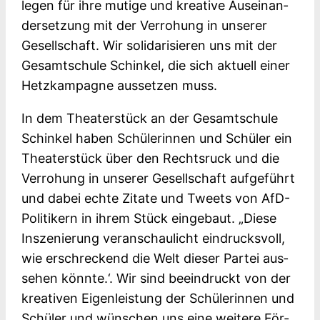
le­gen für ihre muti­ge und krea­ti­ve Aus­ein­an­
der­set­zung mit der Ver­ro­hung in unse­rer
Gesell­schaft. Wir soli­da­ri­sie­ren uns mit der
Gesamt­schu­le Schin­kel, die sich aktu­ell einer
Hetz­kam­pa­gne aus­set­zen muss.
In dem Thea­ter­stück an der Gesamt­schu­le
Schin­kel haben Schü­le­rin­nen und Schü­ler ein
Thea­ter­stück über den Rechts­ruck und die
Ver­ro­hung in unse­rer Gesell­schaft auf­ge­führt
und dabei ech­te Zita­te und Tweets von AfD-
Politikern in ihrem Stück ein­ge­baut. „Die­se
Insze­nie­rung ver­an­schau­licht ein­drucks­voll,
wie erschre­ckend die Welt die­ser Par­tei aus­
se­hen könn­te.‘. Wir sind beein­druckt von der
krea­ti­ven Eigen­leis­tung der Schü­le­rin­nen und
Schü­ler und wün­schen uns eine wei­te­re För­