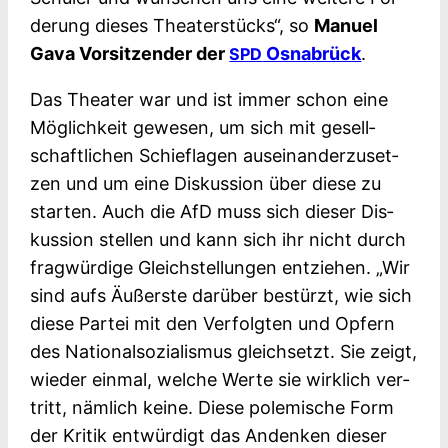
de­rung die­ses Thea­ter­stücks“, so
Manu­el
Gava Vor­sit­zen­der der
Osna­brück
.
SPD
Das Thea­ter war und ist immer schon eine
Mög­lich­keit gewe­sen, um sich mit gesell­
schaft­li­chen Schief­la­gen aus­ein­an­der­zu­set­
zen und um eine Dis­kus­si­on über die­se zu
star­ten. Auch die AfD muss sich die­ser Dis­
kus­si­on stel­len und kann sich ihr nicht durch
frag­wür­di­ge Gleich­stel­lun­gen ent­zie­hen. „Wir
sind aufs Äußers­te dar­über bestürzt, wie sich
die­se Par­tei mit den Ver­folg­ten und Opfern
des Natio­nal­so­zia­lis­mus gleich­setzt. Sie zeigt,
wie­der ein­mal, wel­che Wer­te sie wirk­lich ver­
tritt, näm­lich kei­ne. Die­se pole­mi­sche Form
der Kri­tik ent­wür­digt das Andenken die­ser