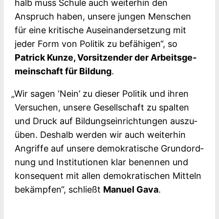
halb muss Schu­le auch wei­ter­hin den
Anspruch haben, unse­re jun­gen Men­schen
für eine kri­ti­sche Aus­ein­an­der­set­zung mit
jeder Form von Poli­tik zu befä­hi­gen“, so
Patrick Kun­ze, Vor­sit­zen­der der Arbeits­ge­
mein­schaft für Bil­dung
.
„
Wir sagen ‘Nein’ zu die­ser Poli­tik und ihren
Ver­su­chen, unse­re Gesell­schaft zu spal­ten
und Druck auf Bil­dungs­ein­rich­tun­gen aus­zu­
üben. Des­halb wer­den wir auch wei­ter­hin
Angrif­fe auf unse­re demo­kra­ti­sche Grund­ord­
nung und Insti­tu­tio­nen klar benen­nen und
kon­se­quent mit allen demo­kra­ti­schen Mit­teln
bekämp­fen“, schließt
Manu­el Gava
.