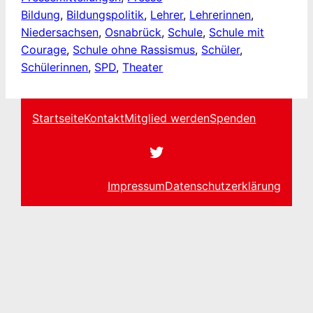
Bildung
, 
Bildungspolitik
, 
Lehrer
, 
Lehrerinnen
, 
Niedersachsen
, 
Osnabrück
, 
Schule
, 
Schule mit
Courage
, 
Schule ohne Rassismus
, 
Schüler
, 
Schülerinnen
, 
SPD
, 
Theater
Start­sei­te
Kon­takt
Mit­glied werden
Spen­den
Twitter
Impres­sum
Daten­schutz­er­klä­rung