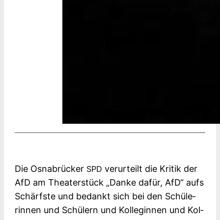
Die Osna­brü­cker
ver­ur­teilt die Kri­tik der
SPD
AfD am Thea­ter­stück „Dan­ke dafür, AfD“ aufs
Schärfs­te und bedankt sich bei den Schü­le­
rin­nen und Schü­lern und Kol­le­gin­nen und Kol­