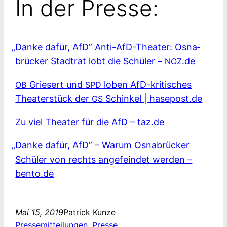
In der Presse:
„
Dan­ke dafür, AfD” Anti-AfD-Theater: Osna­
brü­cker Stadt­rat lobt die Schü­ler –
.de
NOZ
Grie­sert und
loben AfD-kritisches
OB
SPD
Thea­ter­stück der
Schin­kel | hasepost.de
GS
Zu viel Thea­ter für die AfD – taz.de
„
Dan­ke dafür, AfD” – War­um Osna­brü­cker
Schü­ler von rechts ange­fein­det wer­den –
bento.de
Mai 15, 2019
Patrick Kunze
Pressemitteilungen
, 
Presse